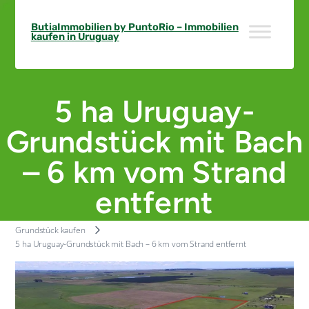
Skip
to
ButiaImmobilien by PuntoRio – Immobilien
kaufen in Uruguay
content
5 ha Uruguay-
Grundstück mit Bach
– 6 km vom Strand
entfernt
Grundstück kaufen
5 ha Uruguay-Grundstück mit Bach – 6 km vom Strand entfernt