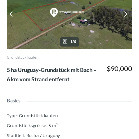
1/6
Grundstück kaufen
$90,000
5 ha Uruguay-Grundstück mit Bach –
6 km vom Strand entfernt
Basics
Type
:
Grundstück kaufen
Grundstücksgrösse
:
5
m²
Stadtteil
:
Rocha / Uruguay