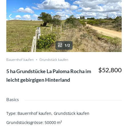
1/2
Bauernhof kaufen
Grundstück kaufen
$52,800
5 ha Grundstücke La Paloma Rocha im
leicht gebirgigen Hinterland
Basics
Type
:
Bauernhof kaufen
,
Grundstück kaufen
Grundstücksgrösse
:
50000
m²