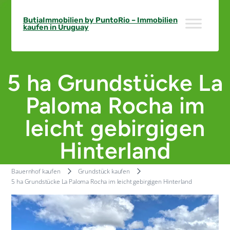
Skip
to
ButiaImmobilien by PuntoRio – Immobilien
kaufen in Uruguay
content
5 ha Grundstücke La
Paloma Rocha im
leicht gebirgigen
Hinterland
Bauernhof kaufen
Grundstück kaufen
5 ha Grundstücke La Paloma Rocha im leicht gebirgigen Hinterland