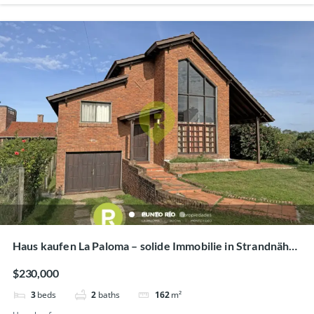
Haus kaufen La Paloma – solide Immobilie in Strandnähe
mit guter Bausubstanz
$230,000
3
beds
2
baths
162
m²