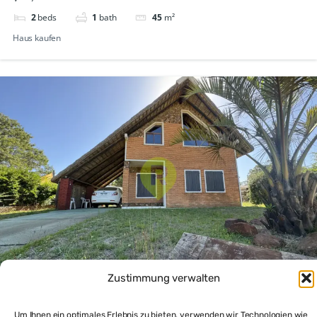
2
beds
1
bath
45
m²
Haus kaufen
Zustimmung verwalten
Tierliebhaber Haus in La Paloma: Haus kaufen in
Um Ihnen ein optimales Erlebnis zu bieten, verwenden wir Technologien wie