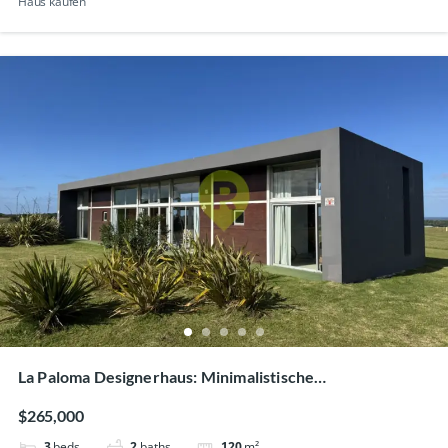
Haus kaufen
La Paloma Designerhaus: Minimalistische
3‑Schlafzimmer-Villa mit Meerblick
$265,000
3
beds
2
baths
120
m²