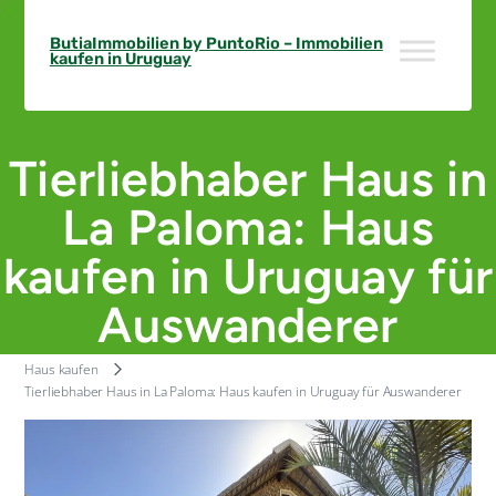
Skip
to
ButiaImmobilien by PuntoRio – Immobilien
kaufen in Uruguay
content
Tierliebhaber Haus in
La Paloma: Haus
kaufen in Uruguay für
Auswanderer
Haus kaufen
Tierliebhaber Haus in La Paloma: Haus kaufen in Uruguay für Auswanderer