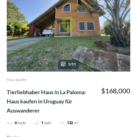
1/11
Haus kaufen
$168,000
Tierliebhaber Haus in La Paloma:
Haus kaufen in Uruguay für
Auswanderer
4
beds
1
bath
132
m²