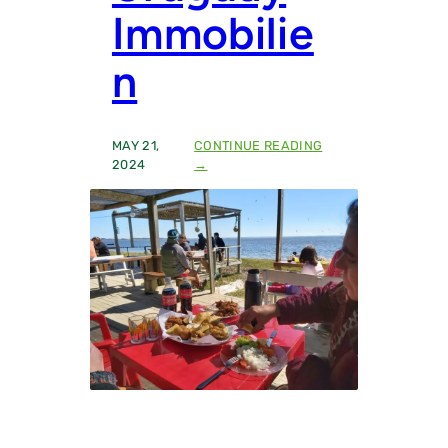
A
Immobilie
–
P
n
R
E
I
S
E
MAY 21,
CONTINUE READING
:
2024
→
D
E
U
T
S
C
H
S
P
R
A
C
H
I