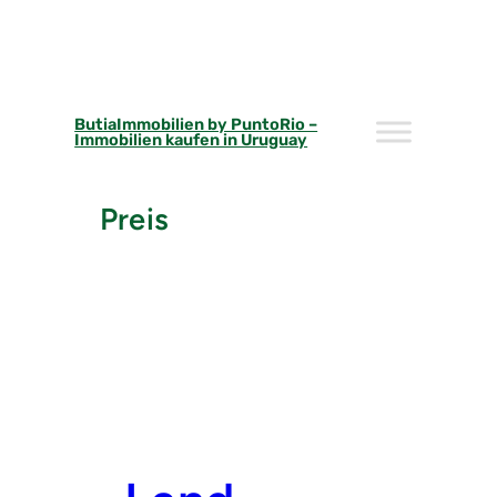
Skip
to
content
ButiaImmobilien by PuntoRio –
Immobilien kaufen in Uruguay
Preis