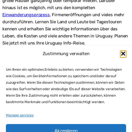
große Häuser ganzjährig oder temporär mieten. Darüber
A
hinaus ist es möglich, mit uns den kompletten
L
O
Einwanderungsprozess
, Firmeneröffnungen und vieles mehr
M
durchzuführen. Lernen Sie Land und Leute bei Tagestouren
A
kennen und erhalten Sie wichtige Informationen über das
U
Leben, die Kosten und viele andere Themen in Uruguay. Planen
R
U
Sie jetzt mit uns Ihre Uruguay Info-Reise.
G
Kontakt: Telefon und WhatsApp
E-MAIL:
U
Zustimmung verwalten
0059895096283
info@butiaimmobilien.com
A
Y
Um Ihnen ein optimales Erlebnis zu bieten, verwenden wir Technologien
I
M
wie Cookies, um Geräteinformationen zu speichern und/oder darauf
M
zuzugreifen. Wenn Sie diesen Technologien zustimmen, können wir Daten
O
wie das Surfverhalten oder eindeutige IDs auf dieser Website verarbeiten.
B
Wenn Sie Ihre Zustimmung nicht erteilen oder zurückziehen, können
I
bestimmte Merkmale und Funktionen beeinträchtigt werden.
L
I
E
Manage services
N
Akzeptieren