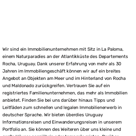
G
E
E
I
N
W
A
N
D
Wir sind ein Immobilienunternehmen mit Sitz in La Paloma,
E
einem Naturparadies an der Atlantikküste des Departements
R
Rocha, Uruguay. Dank unserer Erfahrung von mehr als 30
E
R
Jahren im Immobiliengeschäft können wir auf ein breites
K
Angebot an Objekten am Meer und im Hinterland von Rocha
A
und Maldonado zurückgreifen. Vertrauen Sie auf ein
U
registriertes Familienunternehmen, das mehr als Immobilien
F
E
anbietet. Finden Sie bei uns darüber hinaus Tipps und
N
Leitfäden zum schnellen und legalen Immobilienerwerb in
I
deutscher Sprache. Wir bieten überdies Uruguay
N
L
Informationsreisen und Einwanderungsreisen in unserem
A
Portfolio an. Sie können des Weiteren über uns kleine und
P