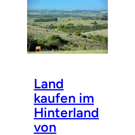
A
N
D
K
A
U
F
E
N
I
N
D
E
N
Land
S
I
kaufen im
E
R
R
Hinterland
A
S
von
V
O