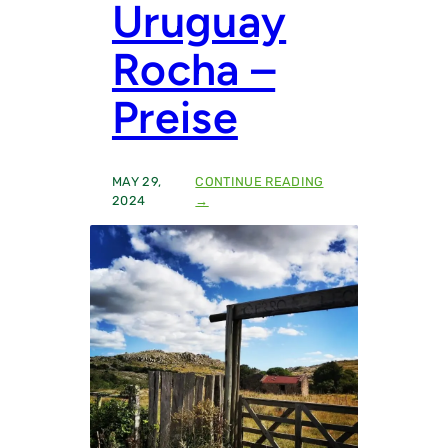
N
Uruguay
R
O
Rocha –
C
H
A
Preise
–
P
R
E
MAY 29,
CONTINUE READING
I
:
2024
→
S
L
E
A
,
N
G
D
R
K
Ö
A
S
U
S
F
E
E
,
N
V
I
O
M
R
H