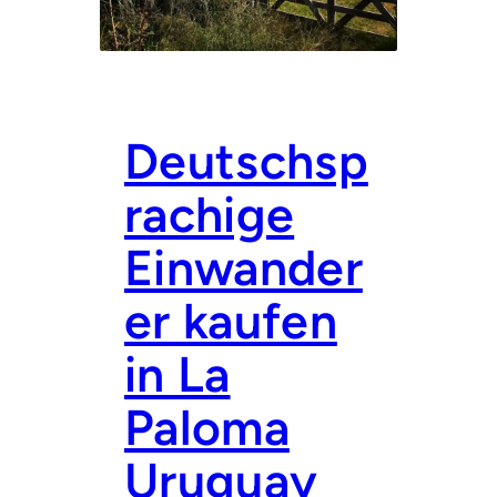
T
I
E
N
I
T
L
E
E
R
L
Deutschsp
A
N
D
rachige
V
O
Einwander
N
U
R
er kaufen
U
G
in La
U
A
Y
Paloma
R
O
Uruguay
C
H