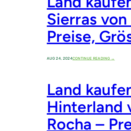
Land kaufen
Sierras von
Preise, Grös
:
AUG 24, 2024
CONTINUE READING →
L
A
N
D
Land kaufe
K
A
U
Hinterland
F
E
N
Rocha – Pre
I
N
D