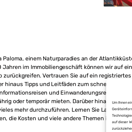
La Paloma, einem Naturparadies an der Atlantikkü
 Jahren im Immobiliengeschäft können wir auf ei
zurückgreifen. Vertrauen Sie auf ein registriert
ber hinaus Tipps und Leitfäden zum schnellen und 
Informationsreisen und Einwanderungsreisen in un
hrig oder temporär mieten. Darüber hinaus ist es
Um Ihnen ein
vieles mehr durchzuführen. Lernen Sie Land und L
Geräteinfor
Technologie
en, die Kosten und viele andere Themen in Uruguay.
auf dieser W
zurückziehe