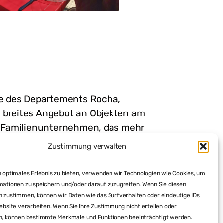
ste des Departements Rocha,
n breites Angebot an Objekten am
es Familienunternehmen, das mehr
legalen Immobilienerwerb in
Zustimmung verwalten
serem Portfolio an. Sie können des
 möglich, mit uns den kompletten
 optimales Erlebnis zu bieten, verwenden wir Technologien wie Cookies, um
eute bei Tagestouren kennen und
mationen zu speichern und/oder darauf zuzugreifen. Wenn Sie diesen
n zustimmen, können wir Daten wie das Surfverhalten oder eindeutige IDs
 Planen Sie jetzt mit uns Ihre
ebsite verarbeiten. Wenn Sie Ihre Zustimmung nicht erteilen oder
n, können bestimmte Merkmale und Funktionen beeinträchtigt werden.