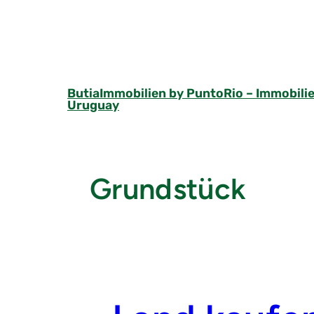
Skip
to
content
ButiaImmobilien by PuntoRio – Immobilie
Uruguay
Grundstück