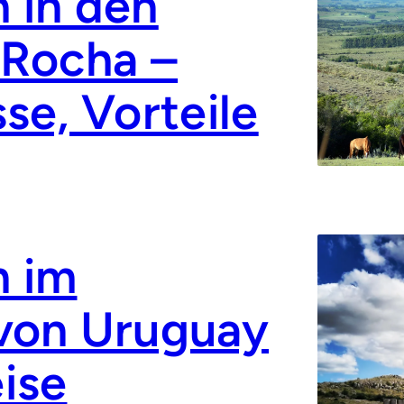
 in den
 Rocha –
se, Vorteile
n im
 von Uruguay
ise