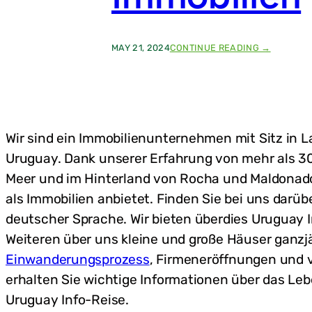
N
E
D
,
V
G
O
R
:
MAY 21, 2024
CONTINUE READING →
N
Ö
D
U
S
E
R
S
U
U
E
T
G
,
S
U
V
C
A
Wir sind ein Immobilienunternehmen mit Sitz in 
O
H
Y
R
S
Uruguay. Dank unserer Erfahrung von mehr als 30
R
T
P
O
E
Meer und im Hinterland von Rocha und Maldonado 
R
C
I
A
als Immobilien anbietet. Finden Sie bei uns darü
H
L
C
A
E
deutscher Sprache. Wir bieten überdies Uruguay 
H
–
I
Weiteren über uns kleine und große Häuser ganzjä
P
G
R
Einwanderungsprozess
, Firmeneröffnungen und 
E
E
E
erhalten Sie wichtige Informationen über das Leb
I
I
S
Uruguay Info-Reise.
N
E
W