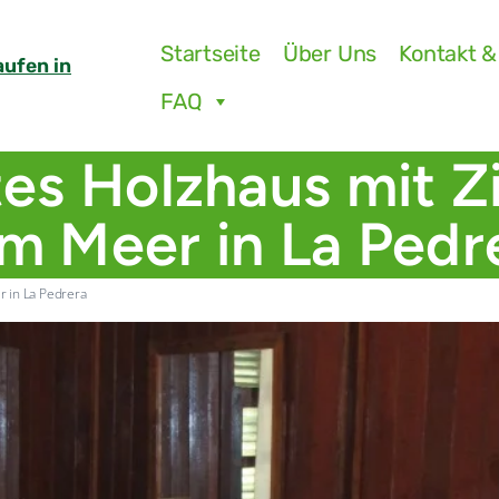
Startseite
Über Uns
Kontakt &
aufen in
FAQ
tes Holzhaus mit 
m Meer in La Pedr
 in La Pedrera