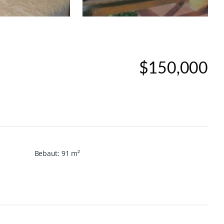
$150,000
Bebaut
:
91
m²