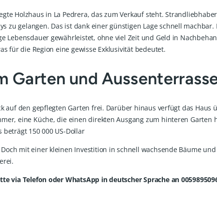
egte Holzhaus in La Pedrera, das zum Verkauf steht. Strandliebhab
s zu gelangen. Das ist dank einer günstigen Lage schnell machbar.
nge Lebensdauer gewährleistet, ohne viel Zeit und Geld in Nachbeh
as für die Region eine gewisse Exklusivität bedeutet.
m Garten und Aussenterrass
ick auf den gepflegten Garten frei. Darüber hinaus verfügt das Hau
mmer, eine Küche, die einen direkten Ausgang zum hinteren Garten ha
 beträgt 150 000 US-Dollar
Doch mit einer kleinen Investition in schnell wachsende Bäume und S
erei.
itte via Telefon oder WhatsApp in deutscher Sprache an 005989509