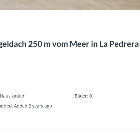
egeldach 250 m vom Meer in La Pedrera
Haus kaufen
Bäder
:
0
added
:
Added 2 years ago