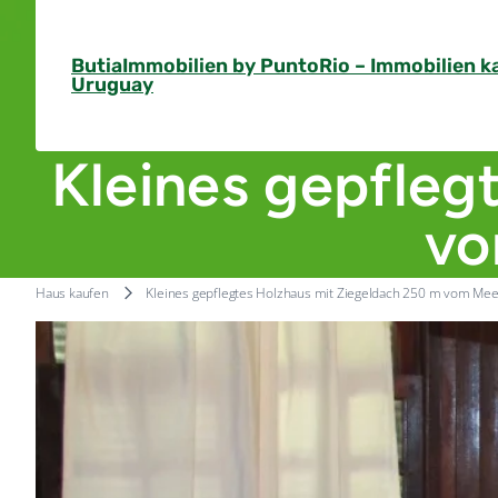
Skip
to
ButiaImmobilien by PuntoRio – Immobilien k
content
Uruguay
Kleines gepfleg
vo
Haus kaufen
Kleines gepflegtes Holzhaus mit Ziegeldach 250 m vom Meer