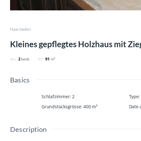
Haus kaufen
Kleines gepflegtes Holzhaus mit Zi
2
beds
91
m²
Basics
Schlafzimmer
:
2
Type
:
Grundstücksgrösse
:
400
m²
Date 
Description