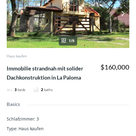
1/9
Haus kaufen
$160,000
Immobilie strandnah mit solider
Dachkonstruktion in La Paloma
3
beds
2
baths
Basics
Schlafzimmer
:
3
Type
:
Haus kaufen