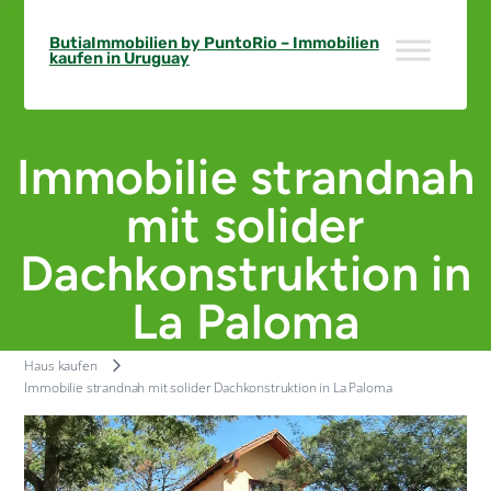
Skip
to
ButiaImmobilien by PuntoRio – Immobilien
kaufen in Uruguay
content
Immobilie strandnah
mit solider
Dachkonstruktion in
La Paloma
Haus kaufen
Immobilie strandnah mit solider Dachkonstruktion in La Paloma