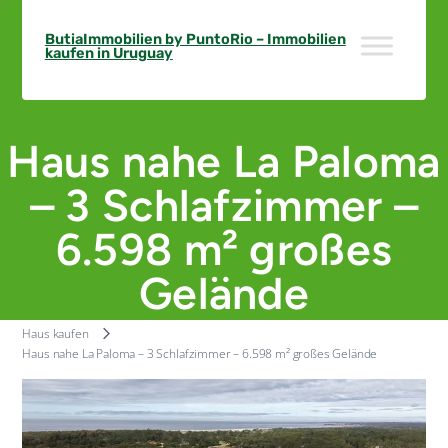
Skip
to
ButiaImmobilien by PuntoRio – Immobilien
kaufen in Uruguay
content
Haus nahe La Paloma
– 3 Schlafzimmer –
6.598 m² großes
Gelände
Haus kaufen
Haus nahe La Paloma – 3 Schlafzimmer – 6.598 m² großes Gelände