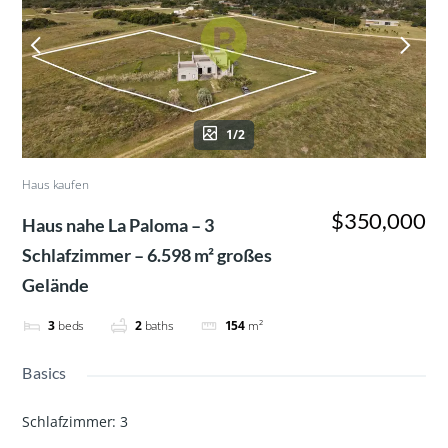
1/2
Haus kaufen
$350,000
Haus nahe La Paloma – 3
Schlafzimmer – 6.598 m² großes
Gelände
3
beds
2
baths
154
m²
Basics
Schlafzimmer
:
3