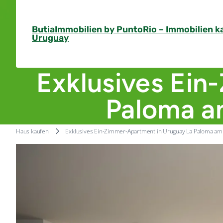
Skip
to
ButiaImmobilien by PuntoRio – Immobilien k
content
Uruguay
Exklusives Ein
Paloma a
Haus kaufen
Exklusives Ein-Zimmer-Apartment in Uruguay La Paloma am