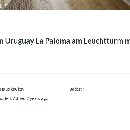
n Uruguay La Paloma am Leuchtturm m
Haus kaufen
Bäder
:
1
added
:
Added 2 years ago