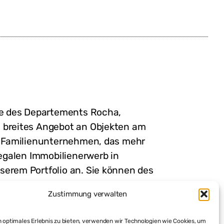
ste des Departements Rocha,
n breites Angebot an Objekten am
es Familienunternehmen, das mehr
legalen Immobilienerwerb in
serem Portfolio an. Sie können des
 möglich, mit uns den kompletten
Zustimmung verwalten
eute bei Tagestouren kennen und
 Planen Sie jetzt mit uns Ihre
 optimales Erlebnis zu bieten, verwenden wir Technologien wie Cookies, um