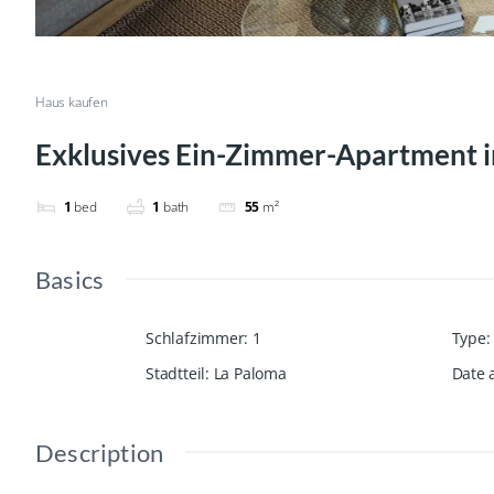
Haus kaufen
Exklusives Ein-Zimmer-Apartment i
1
bed
1
bath
55
m²
Basics
Schlafzimmer
:
1
Type
:
Stadtteil
:
La Paloma
Date 
Description