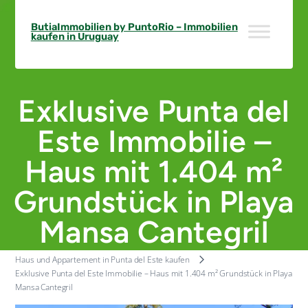
Skip
to
ButiaImmobilien by PuntoRio – Immobilien
kaufen in Uruguay
content
Exklusive Punta del
Este Immobilie –
Haus mit 1.404 m²
Grundstück in Playa
Mansa Cantegril
Haus und Appartement in Punta del Este kaufen
Exklusive Punta del Este Immobilie – Haus mit 1.404 m² Grundstück in Playa
Mansa Cantegril