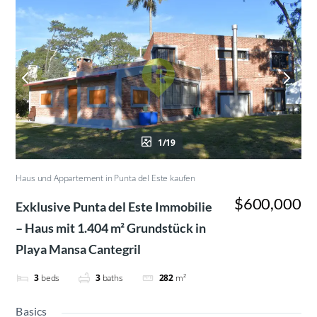
1/19
Haus und Appartement in Punta del Este kaufen
$600,000
Exklusive Punta del Este Immobilie
– Haus mit 1.404 m² Grundstück in
Playa Mansa Cantegril
3
beds
3
baths
282
m²
Basics