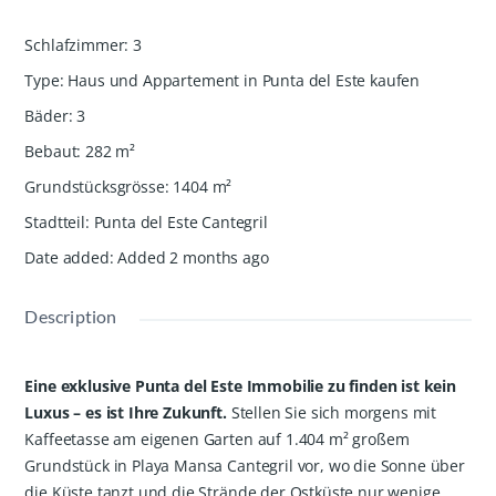
Schlafzimmer
:
3
Type
:
Haus und Appartement in Punta del Este kaufen
Bäder
:
3
Bebaut
:
282
m²
Grundstücksgrösse
:
1404
m²
Stadtteil
:
Punta del Este Cantegril
Date added
:
Added 2 months ago
Description
Eine exklusive Punta del Este Immobilie zu finden ist kein
Luxus – es ist Ihre Zukunft.
Stellen Sie sich morgens mit
Kaffeetasse am eigenen Garten auf 1.404 m² großem
Grundstück in Playa Mansa Cantegril vor, wo die Sonne über
die Küste tanzt und die Strände der Ostküste nur wenige