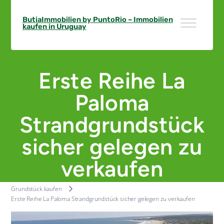
Skip
to
ButiaImmobilien by PuntoRio – Immobilien
kaufen in Uruguay
content
Erste Reihe La
Paloma
Strandgrundstück
sicher gelegen zu
verkaufen
Grundstück kaufen
Erste Reihe La Paloma Strandgrundstück sicher gelegen zu verkaufen