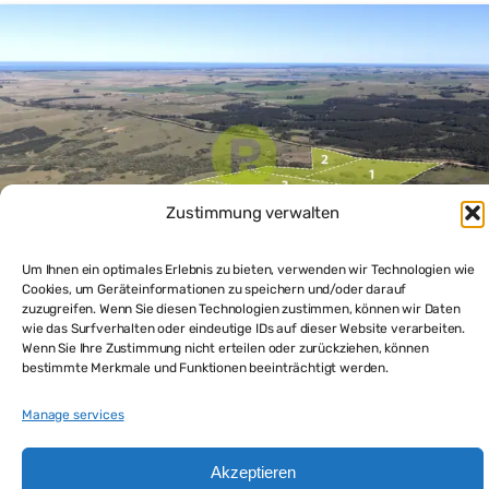
Zustimmung verwalten
Um Ihnen ein optimales Erlebnis zu bieten, verwenden wir Technologien wie
Cookies, um Geräteinformationen zu speichern und/oder darauf
zuzugreifen. Wenn Sie diesen Technologien zustimmen, können wir Daten
wie das Surfverhalten oder eindeutige IDs auf dieser Website verarbeiten.
Wenn Sie Ihre Zustimmung nicht erteilen oder zurückziehen, können
Uruguay Grundstück für kleine Landwirtschaft kaufen –
bestimmte Merkmale und Funktionen beeinträchtigt werden.
Ihr Landgut für autonomes Leben im idyllischen
$65,000
Hinterland
Manage services
Bauernhof kaufen
Grundstück kaufen
Akzeptieren