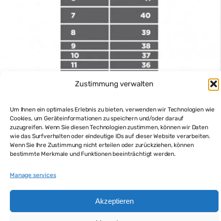
Zustimmung verwalten
Um Ihnen ein optimales Erlebnis zu bieten, verwenden wir Technologien wie
Cookies, um Geräteinformationen zu speichern und/oder darauf
zuzugreifen. Wenn Sie diesen Technologien zustimmen, können wir Daten
wie das Surfverhalten oder eindeutige IDs auf dieser Website verarbeiten.
Top-Deal: 2 Grundstücke zum Preis von einem in Punta
Wenn Sie Ihre Zustimmung nicht erteilen oder zurückziehen, können
Rubia, La Paloma unweit vom Strand
bestimmte Merkmale und Funktionen beeinträchtigt werden.
$25,000
Grundstück kaufen
Manage services
Akzeptieren
Powered by
Estatik