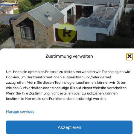
Zustimmung verwalten
Um Ihnen ein optimales Erlebnis zu bieten, verwenden wir Technologien wie
Cookies, um Geräteinformationen zu speichern und/oder darauf
zuzugreifen. Wenn Sie diesen Technologien zustimmen, können wir Daten
Modernes Punta-del-Este Haus mit Pool in Pinares
wie das Surfverhalten oder eindeutige IDs auf dieser Website verarbeiten.
Wenn Sie Ihre Zustimmung nicht erteilen oder zurückziehen, können
$620,000
bestimmte Merkmale und Funktionen beeinträchtigt werden.
3
beds
3
baths
241
m²
Manage services
Haus und Appartement in Punta del Este kaufen
Akzeptieren