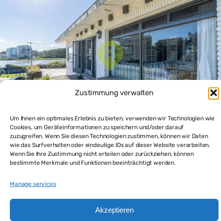
Zustimmung verwalten
Um Ihnen ein optimales Erlebnis zu bieten, verwenden wir Technologien wie
Cookies, um Geräteinformationen zu speichern und/oder darauf
zuzugreifen. Wenn Sie diesen Technologien zustimmen, können wir Daten
Punta del Este Haus mit Seeblick auf die Laguna del
wie das Surfverhalten oder eindeutige IDs auf dieser Website verarbeiten.
Diario
Wenn Sie Ihre Zustimmung nicht erteilen oder zurückziehen, können
$330,000
bestimmte Merkmale und Funktionen beeinträchtigt werden.
4
beds
2
baths
203
m²
Manage services
Haus und Appartement in Punta del Este kaufen
Akzeptieren