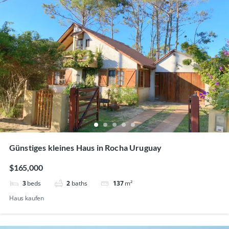
Günstiges kleines Haus in Rocha Uruguay
$165,000
3
beds
2
baths
137
m²
Haus kaufen