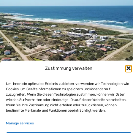
Zustimmung verwalten
Um Ihnen ein optimales Erlebnis zu bieten, verwenden wir Technologien wie
Cookies, um Geräteinformationen zu speichern und/oder darauf
Einfamilienhaus zum Renovieren strandnah in La Paloma
zuzugreifen. Wenn Sie diesen Technologien zustimmen, können wir Daten
wie das Surfverhalten oder eindeutige IDs auf dieser Website verarbeiten.
$145,000
Wenn Sie Ihre Zustimmung nicht erteilen oder zurückziehen, können
bestimmte Merkmale und Funktionen beeinträchtigt werden.
2
beds
1
bath
174
m²
Haus kaufen
Manage services