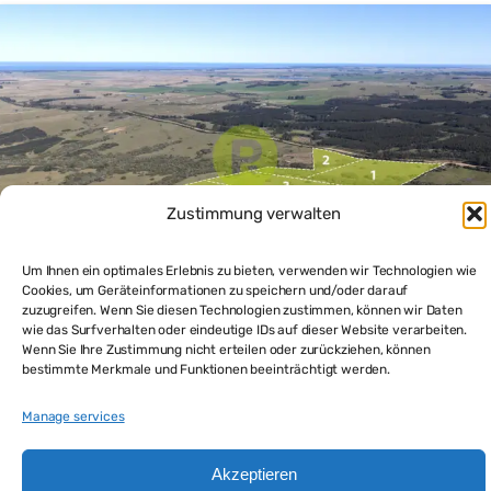
Zustimmung verwalten
Um Ihnen ein optimales Erlebnis zu bieten, verwenden wir Technologien wie
Cookies, um Geräteinformationen zu speichern und/oder darauf
zuzugreifen. Wenn Sie diesen Technologien zustimmen, können wir Daten
wie das Surfverhalten oder eindeutige IDs auf dieser Website verarbeiten.
Wenn Sie Ihre Zustimmung nicht erteilen oder zurückziehen, können
Uruguay Grundstück für kleine Landwirtschaft kaufen –
bestimmte Merkmale und Funktionen beeinträchtigt werden.
Ihr Landgut für autonomes Leben im idyllischen
$65,000
Hinterland
Manage services
Bauernhof kaufen
Grundstück kaufen
Akzeptieren