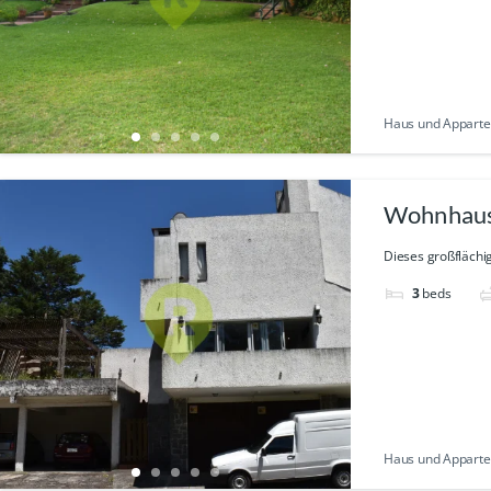
Haus und Appartem
Wohnhaus 
Dieses großflächig
3
beds
Haus und Appartem