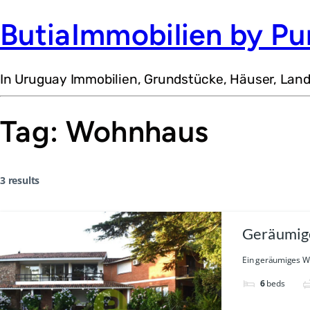
ButiaImmobilien by Pu
In Uruguay Immobilien, Grundstücke, Häuser, Lan
Tag:
Wohnhaus
3 results
Geräumige
Ein geräumiges Wo
6
beds