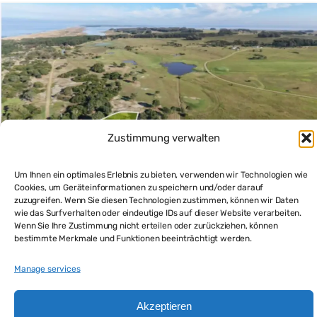
Zustimmung verwalten
Um Ihnen ein optimales Erlebnis zu bieten, verwenden wir Technologien wie
Cookies, um Geräteinformationen zu speichern und/oder darauf
zuzugreifen. Wenn Sie diesen Technologien zustimmen, können wir Daten
wie das Surfverhalten oder eindeutige IDs auf dieser Website verarbeiten.
Wenn Sie Ihre Zustimmung nicht erteilen oder zurückziehen, können
La Paloma Meerblick Grundstücke kaufen und in eine
bestimmte Merkmale und Funktionen beeinträchtigt werden.
wertbeständige Zukunft investieren
$30,000
Manage services
Grundstück kaufen
Akzeptieren