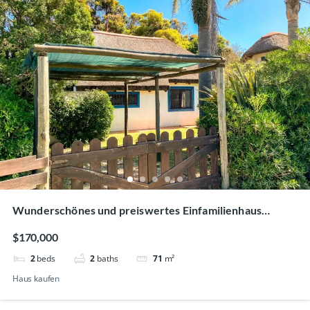
Wunderschönes und preiswertes Einfamilienhaus
strandnah in La Paloma
$170,000
2
beds
2
baths
71
m²
Haus kaufen