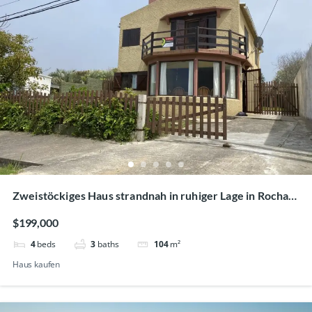
Zweistöckiges Haus strandnah in ruhiger Lage in Rocha,
La Pedrera
$199,000
4
beds
3
baths
104
m²
Haus kaufen