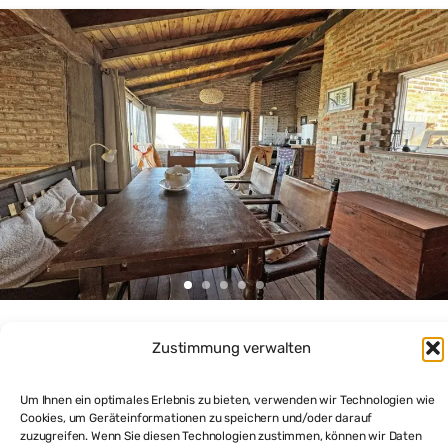
Top-Deal: Traumhaus aus Öko-Baustoffen mit Blick auf
Zustimmung verwalten
das Meer in La Pedrera Rocha
$700,000
3
beds
2
baths
149
m²
Um Ihnen ein optimales Erlebnis zu bieten, verwenden wir Technologien wie
Cookies, um Geräteinformationen zu speichern und/oder darauf
31 Rambla
zuzugreifen. Wenn Sie diesen Technologien zustimmen, können wir Daten