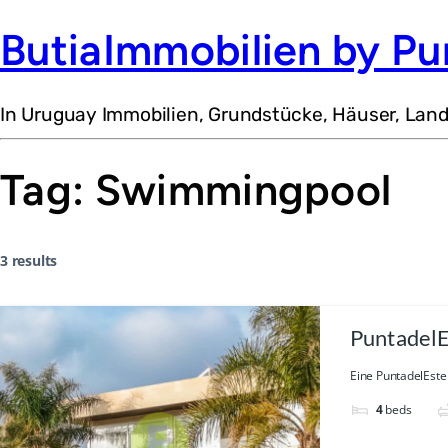
ButiaImmobilien by Pu
In Uruguay Immobilien, Grundstücke, Häuser, Lan
Tag:
Swimmingpool
3 results
PuntadelE
Eine PuntadelEste 
4
beds