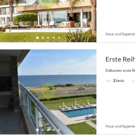
Haus und Appartem
Erste Rei
Exklusives erste R
2
beds
Haus und Appartem