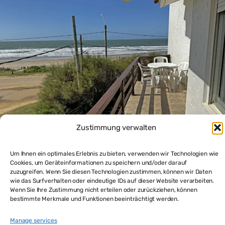
Zustimmung verwalten
Um Ihnen ein optimales Erlebnis zu bieten, verwenden wir Technologien wie
Rocha La Paloma: Investition Appartmenthaus
Cookies, um Geräteinformationen zu speichern und/oder darauf
Strandlage – hohe Rendite
zuzugreifen. Wenn Sie diesen Technologien zustimmen, können wir Daten
$380,000
wie das Surfverhalten oder eindeutige IDs auf dieser Website verarbeiten.
6
beds
4
baths
200
m²
Wenn Sie Ihre Zustimmung nicht erteilen oder zurückziehen, können
bestimmte Merkmale und Funktionen beeinträchtigt werden.
Haus kaufen
Manage services