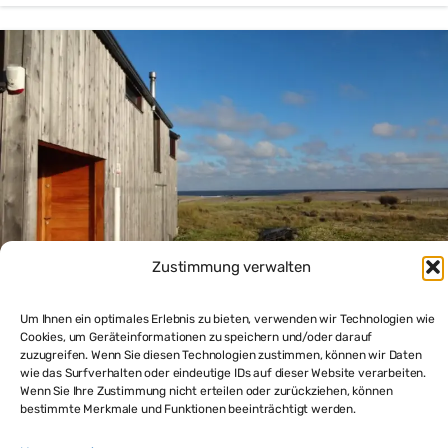
Zustimmung verwalten
Um Ihnen ein optimales Erlebnis zu bieten, verwenden wir Technologien wie
Cookies, um Geräteinformationen zu speichern und/oder darauf
La Paloma Strandhaus am Meer zu verkaufen
zuzugreifen. Wenn Sie diesen Technologien zustimmen, können wir Daten
wie das Surfverhalten oder eindeutige IDs auf dieser Website verarbeiten.
$320,000
Wenn Sie Ihre Zustimmung nicht erteilen oder zurückziehen, können
bestimmte Merkmale und Funktionen beeinträchtigt werden.
3
beds
3
baths
170
m²