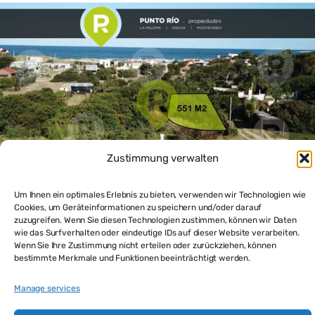
Zustimmung verwalten
Um Ihnen ein optimales Erlebnis zu bieten, verwenden wir Technologien wie
Cookies, um Geräteinformationen zu speichern und/oder darauf
zuzugreifen. Wenn Sie diesen Technologien zustimmen, können wir Daten
Ruhig gelegenes Grundstück in LaPaloma strandnah:
wie das Surfverhalten oder eindeutige IDs auf dieser Website verarbeiten.
Exklusive Gelegenheit in La Aguada
Wenn Sie Ihre Zustimmung nicht erteilen oder zurückziehen, können
$42,000
bestimmte Merkmale und Funktionen beeinträchtigt werden.
551
m²
Manage services
Grundstück kaufen