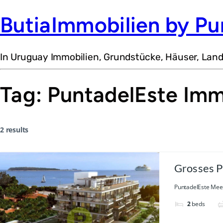
ButiaImmobilien by Pu
In Uruguay Immobilien, Grundstücke, Häuser, Lan
Tag:
PuntadelEste Imm
2 results
Grosses P
sichern
PuntadelEste Meer
2
beds