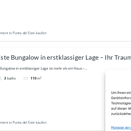
ent in Punta del Este kaufen
ste Bungalow in erstklassiger Lage – Ihr Tra
ungalow in erstklassiger Lage ist mehr als ein Haus –...
3
baths
110
m²
Um Ihnen ein
Geräteinfor
Technologie
auf dieser W
zurückziehe
ent in Punta del Este kaufen
Manage ser