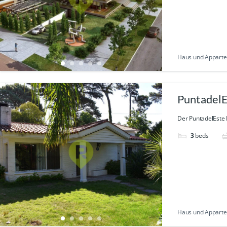
Haus und Appartem
PuntadelE
Der PuntadelEste B
3
beds
Haus und Appartem