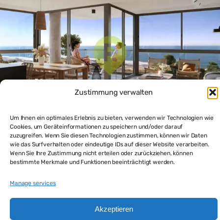
Zustimmung verwalten
Um Ihnen ein optimales Erlebnis zu bieten, verwenden wir Technologien wie
Cookies, um Geräteinformationen zu speichern und/oder darauf
zuzugreifen. Wenn Sie diesen Technologien zustimmen, können wir Daten
Modernes 2-Zimmer-Apartment PuntadelEste mit
wie das Surfverhalten oder eindeutige IDs auf dieser Website verarbeiten.
Terrasse, Meerblick und Premium-Ausstattung
Wenn Sie Ihre Zustimmung nicht erteilen oder zurückziehen, können
$388,500
bestimmte Merkmale und Funktionen beeinträchtigt werden.
2
beds
2
baths
109
m²
Manage services
Haus und Appartement in Punta del Este kaufen
Akzeptieren