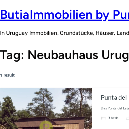
ButiaImmobilien by Pu
In Uruguay Immobilien, Grundstücke, Häuser, Lan
Tag:
Neubauhaus Urug
1 result
Punta del
Das Punta del Est
3
beds