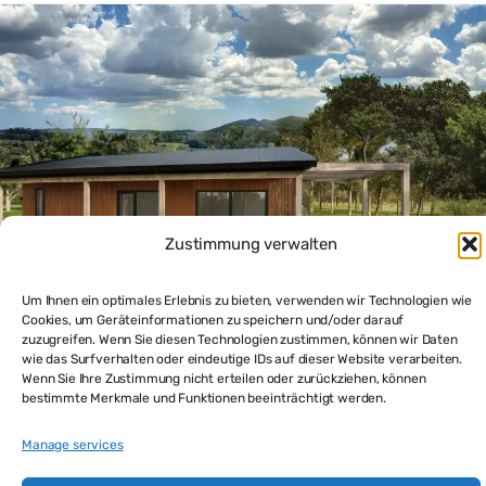
Zustimmung verwalten
Um Ihnen ein optimales Erlebnis zu bieten, verwenden wir Technologien wie
Cookies, um Geräteinformationen zu speichern und/oder darauf
zuzugreifen. Wenn Sie diesen Technologien zustimmen, können wir Daten
LaPaloma Fertighaus mit Grundstück – Ihr neues
wie das Surfverhalten oder eindeutige IDs auf dieser Website verarbeiten.
Zuhause in Uruguay
Wenn Sie Ihre Zustimmung nicht erteilen oder zurückziehen, können
$60,000
bestimmte Merkmale und Funktionen beeinträchtigt werden.
1
bed
1
bath
92
m²
Manage services
Haus kaufen