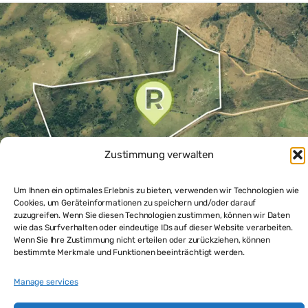
Zustimmung verwalten
Um Ihnen ein optimales Erlebnis zu bieten, verwenden wir Technologien wie
Cookies, um Geräteinformationen zu speichern und/oder darauf
zuzugreifen. Wenn Sie diesen Technologien zustimmen, können wir Daten
Landwirtschaft-Grundstück in Rocha, Uruguay –
wie das Surfverhalten oder eindeutige IDs auf dieser Website verarbeiten.
Investition mit Zukunft
Wenn Sie Ihre Zustimmung nicht erteilen oder zurückziehen, können
$146,000
bestimmte Merkmale und Funktionen beeinträchtigt werden.
36.5
m²
Manage services
Bauernhof kaufen
Grundstück kaufen