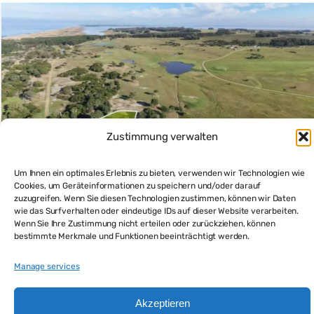
Zustimmung verwalten
Um Ihnen ein optimales Erlebnis zu bieten, verwenden wir Technologien wie
Cookies, um Geräteinformationen zu speichern und/oder darauf
zuzugreifen. Wenn Sie diesen Technologien zustimmen, können wir Daten
wie das Surfverhalten oder eindeutige IDs auf dieser Website verarbeiten.
Wenn Sie Ihre Zustimmung nicht erteilen oder zurückziehen, können
La Paloma Meerblick Grundstücke kaufen und in eine
bestimmte Merkmale und Funktionen beeinträchtigt werden.
wertbeständige Zukunft investieren
$30,000
Manage services
Grundstück kaufen
Akzeptieren