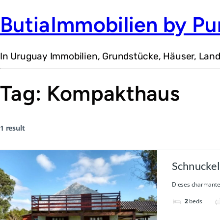
ButiaImmobilien by Pu
In Uruguay Immobilien, Grundstücke, Häuser, Lan
Tag:
Kompakthaus
1 result
Schnuckel
Dieses charmante 
2
beds