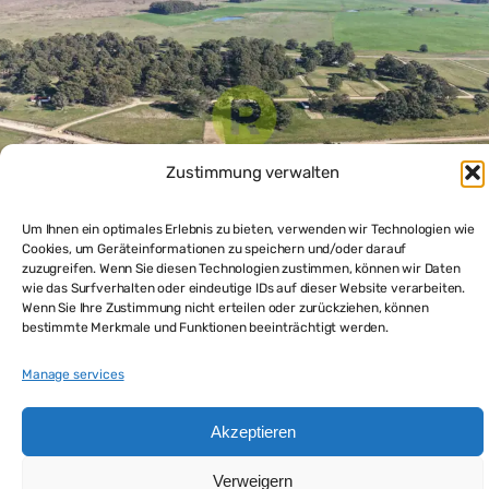
Zustimmung verwalten
Um Ihnen ein optimales Erlebnis zu bieten, verwenden wir Technologien wie
Cookies, um Geräteinformationen zu speichern und/oder darauf
zuzugreifen. Wenn Sie diesen Technologien zustimmen, können wir Daten
wie das Surfverhalten oder eindeutige IDs auf dieser Website verarbeiten.
Wenn Sie Ihre Zustimmung nicht erteilen oder zurückziehen, können
Günstiges Grundstück kaufen in La Paloma: preiswerte
bestimmte Merkmale und Funktionen beeinträchtigt werden.
Möglichkeiten in Jean Krung, Rocha
$13,000
Manage services
Grundstück kaufen
Akzeptieren
Powered by
Estatik
Verweigern