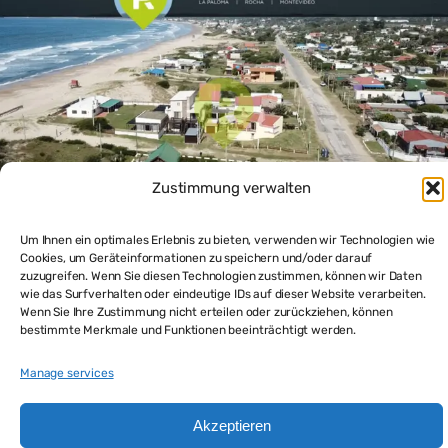
Zustimmung verwalten
Um Ihnen ein optimales Erlebnis zu bieten, verwenden wir Technologien wie
Cookies, um Geräteinformationen zu speichern und/oder darauf
zuzugreifen. Wenn Sie diesen Technologien zustimmen, können wir Daten
La Paloma Blockhaus mit Meerblick – Rustikale Eleganz
wie das Surfverhalten oder eindeutige IDs auf dieser Website verarbeiten.
am Atlantik
Wenn Sie Ihre Zustimmung nicht erteilen oder zurückziehen, können
$130,000
bestimmte Merkmale und Funktionen beeinträchtigt werden.
1
bed
1
bath
104
m²
Manage services
Haus kaufen
Akzeptieren