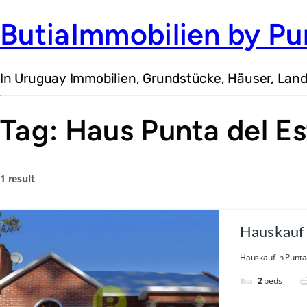
ButiaImmobilien by Pu
In Uruguay Immobilien, Grundstücke, Häuser, Lan
Tag:
Haus Punta del Es
1 result
Hauskauf 
de Córdo
Hauskauf in Punta
2
beds