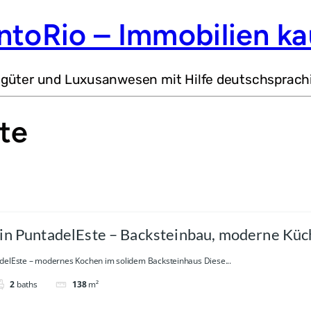
ntoRio – Immobilien ka
dgüter und Luxusanwesen mit Hilfe deutschsprach
te
in PuntadelEste – Backsteinbau, moderne Küch
ba
delEste – modernes Kochen im solidem Backsteinhaus Diese...
2
baths
138
m²