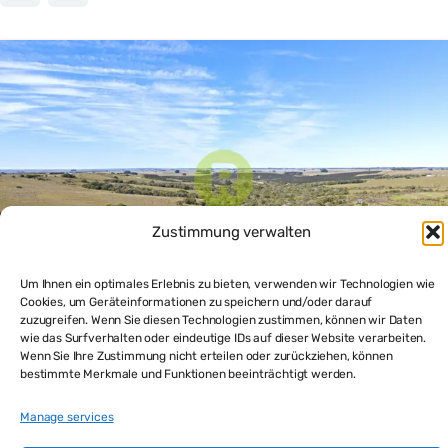
Zustimmung verwalten
Um Ihnen ein optimales Erlebnis zu bieten, verwenden wir Technologien wie
Cookies, um Geräteinformationen zu speichern und/oder darauf
zuzugreifen. Wenn Sie diesen Technologien zustimmen, können wir Daten
wie das Surfverhalten oder eindeutige IDs auf dieser Website verarbeiten.
Wenn Sie Ihre Zustimmung nicht erteilen oder zurückziehen, können
Kleine deutsche Gemeinschaft in Uruguay: Wachsende
bestimmte Merkmale und Funktionen beeinträchtigt werden.
Siedlung im Hinterland von Rocha
$55,000
Manage services
Bauernhof kaufen
Grundstück kaufen
Haus kaufen