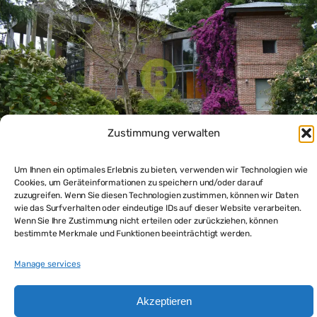
Zustimmung verwalten
Um Ihnen ein optimales Erlebnis zu bieten, verwenden wir Technologien wie
Cookies, um Geräteinformationen zu speichern und/oder darauf
zuzugreifen. Wenn Sie diesen Technologien zustimmen, können wir Daten
Elegantes Luxushaus Puntadel Este – grosser Garten, 4
wie das Surfverhalten oder eindeutige IDs auf dieser Website verarbeiten.
Schlafzimmer
Wenn Sie Ihre Zustimmung nicht erteilen oder zurückziehen, können
$995,000
bestimmte Merkmale und Funktionen beeinträchtigt werden.
4
beds
5
baths
511
m²
Manage services
Haus und Appartement in Punta del Este kaufen
Akzeptieren