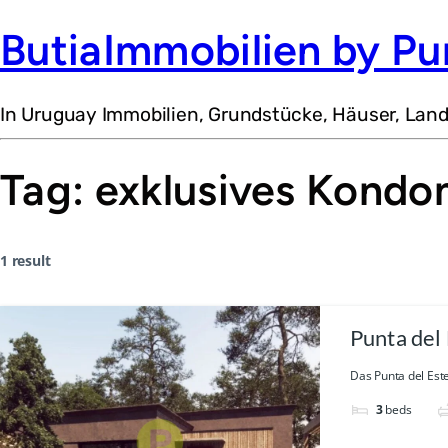
ButiaImmobilien by Pu
In Uruguay Immobilien, Grundstücke, Häuser, Lan
Tag:
exklusives Kondo
1 result
Punta del
Das Punta del Est
3
beds