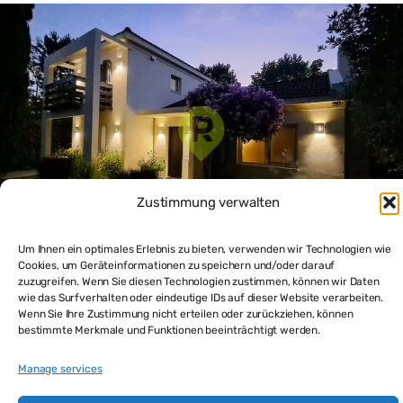
Zustimmung verwalten
Um Ihnen ein optimales Erlebnis zu bieten, verwenden wir Technologien wie
Cookies, um Geräteinformationen zu speichern und/oder darauf
zuzugreifen. Wenn Sie diesen Technologien zustimmen, können wir Daten
UruguayImmobilien Punta del Este – einzigartiges Haus
wie das Surfverhalten oder eindeutige IDs auf dieser Website verarbeiten.
mit himmlischem Garten
Wenn Sie Ihre Zustimmung nicht erteilen oder zurückziehen, können
$475,000
bestimmte Merkmale und Funktionen beeinträchtigt werden.
2
beds
3
baths
187
m²
Manage services
Haus und Appartement in Punta del Este kaufen