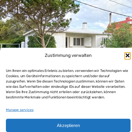
Zustimmung verwalten
Um Ihnen ein optimales Erlebnis zu bieten, verwenden wir Technologien wie
Cookies, um Geräteinformationen zu speichern und/oder darauf
zuzugreifen. Wenn Sie diesen Technologien zustimmen, können wir Daten
Kleines Haus am Strand in Uruguay mit
wie das Surfverhalten oder eindeutige IDs auf dieser Website verarbeiten.
Einliegerwohnung zu verkaufen
Wenn Sie Ihre Zustimmung nicht erteilen oder zurückziehen, können
$160,000
bestimmte Merkmale und Funktionen beeinträchtigt werden.
3
beds
3
baths
150
m²
Manage services
Haus kaufen
Akzeptieren