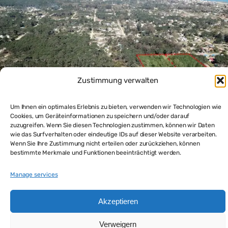
Zustimmung verwalten
Um Ihnen ein optimales Erlebnis zu bieten, verwenden wir Technologien wie
Cookies, um Geräteinformationen zu speichern und/oder darauf
zuzugreifen. Wenn Sie diesen Technologien zustimmen, können wir Daten
wie das Surfverhalten oder eindeutige IDs auf dieser Website verarbeiten.
Wenn Sie Ihre Zustimmung nicht erteilen oder zurückziehen, können
5000 m2 erschlossenes Bauland in Uruguay La Paloma 1
bestimmte Merkmale und Funktionen beeinträchtigt werden.
km vom Strand
$150,000
Manage services
Grundstück kaufen
Akzeptieren
Powered by
Estatik
Verweigern