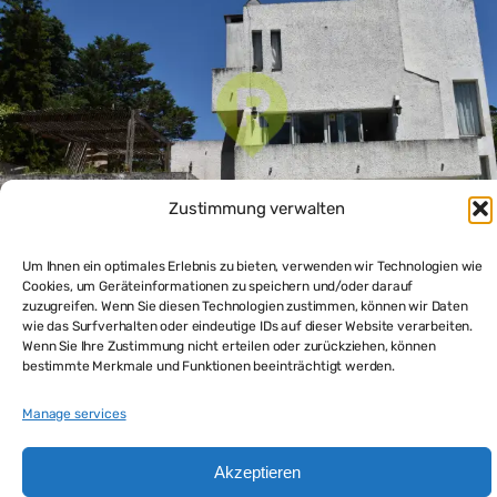
Zustimmung verwalten
Um Ihnen ein optimales Erlebnis zu bieten, verwenden wir Technologien wie
Cookies, um Geräteinformationen zu speichern und/oder darauf
zuzugreifen. Wenn Sie diesen Technologien zustimmen, können wir Daten
Wohnhaus in Punta del Este: eleganter Lebensstil nah am
wie das Surfverhalten oder eindeutige IDs auf dieser Website verarbeiten.
Strand
Wenn Sie Ihre Zustimmung nicht erteilen oder zurückziehen, können
$329,000
bestimmte Merkmale und Funktionen beeinträchtigt werden.
3
beds
3
baths
374
m²
Manage services
Haus und Appartement in Punta del Este kaufen
Akzeptieren